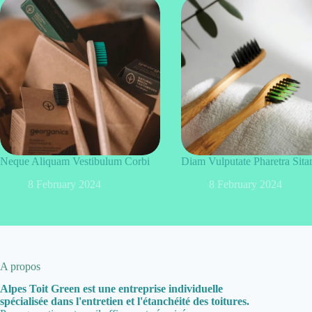
Neque Aliquam Vestibulum Corbi
Diam Vulputate Pharetra Sita
8 February 2024
8 February 2024
A propos
Alpes Toit Green est une entreprise individuelle
spécialisée dans l'entretien et l'étanchéité des toitures.