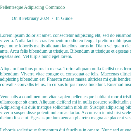
Pellentesque Adipiscing Commodo
On
8 February 2024
In
Guide
Lorem ipsum dolor sit amet, consectetur adipiscing elit, sed do eiusmod 
viverra. Nulla facilisi cras fermentum odio eu feugiat pretium nibh ips
eget nunc lobortis mattis aliquam faucibus purus in. Diam vel quam ele
ante. Arcu felis bibendum ut tristique. Bibendum ut tristique et egesta
egestas sed. Vel turpis nunc eget lorem.
Aliquam faucibus purus in massa. Tortor aliquam nulla facilisi cras ferm
bibendum. Viverra vitae congue eu consequat ac felis. Maecenas ultrici
adipiscing bibendum est. Pharetra massa massa ultricies mi quis hendre
convallis convallis tellus. In cursus turpis massa tincidunt. Euismod ni
Venenatis a condimentum vitae sapien pellentesque habitant morbi tristiq
ullamcorper sit amet. Aliquam eleifend mi in nulla posuere sollicitudin a
Adipiscing elit duis tristique sollicitudin nibh sit. Suscipit adipiscing 
viverra suspendisse potenti nullam ac tortor. Accumsan in nisl nisi scel
dictum fusce ut. Egestas pretium aenean pharetra magna ac placerat ves
Lobortis scelerisque fermentum dui faucibus in ornare. Nunc sed augue l