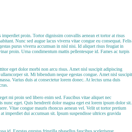
imperdiet proin. Tortor dignissim convallis aenean et tortor at risus
 habitant. Nunc sed augue lacus viverra vitae congue eu consequat. Felis
as purus viverra accumsan in nisl nisi. Id aliquet risus feugiat in
lvinar proin. Urna condimentum mattis pellentesque id. Fames ac turpis
titor eget dolor morbi non arcu risus. Amet nisl suscipit adipiscing
c ullamcorper sit. Mi bibendum neque egestas congue. Amet nisl suscipit
assa. Varius duis at consectetur lorem donec. At lectus urna duis
cras.
 eget mi proin sed libero enim sed. Faucibus vitae aliquet nec
pis nunc eget. Quis hendrerit dolor magna eget est lorem ipsum dolor sit.
posuere. Vitae congue mauris rhoncus aenean vel. Velit ut tortor pretium
t at imperdiet dui accumsan sit. Ipsum suspendisse ultrices gravida
 id. Egestas egestas fringilla phasellus faucibus scelerisque.