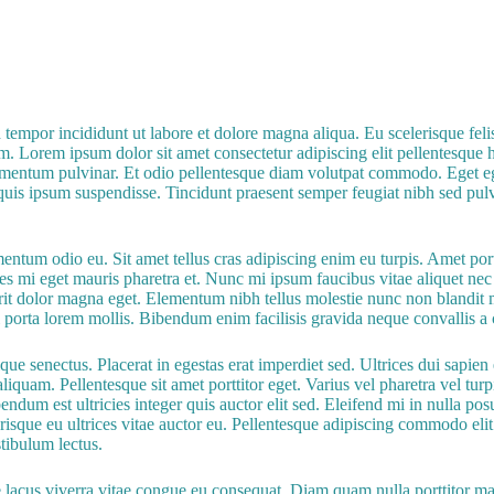
tempor incididunt ut labore et dolore magna aliqua. Eu scelerisque felis 
um. Lorem ipsum dolor sit amet consectetur adipiscing elit pellentesque
mentum pulvinar. Et odio pellentesque diam volutpat commodo. Eget egest
s quis ipsum suspendisse. Tincidunt praesent semper feugiat nibh sed pu
entum odio eu. Sit amet tellus cras adipiscing enim eu turpis. Amet port
es mi eget mauris pharetra et. Nunc mi ipsum faucibus vitae aliquet ne
rit dolor magna eget. Elementum nibh tellus molestie nunc non blandit m
si porta lorem mollis. Bibendum enim facilisis gravida neque convallis a 
ue senectus. Placerat in egestas erat imperdiet sed. Ultrices dui sapien
liquam. Pellentesque sit amet porttitor eget. Varius vel pharetra vel tur
bibendum est ultricies integer quis auctor elit sed. Eleifend mi in nulla 
erisque eu ultrices vitae auctor eu. Pellentesque adipiscing commodo eli
tibulum lectus.
acus viverra vitae congue eu consequat. Diam quam nulla porttitor massa