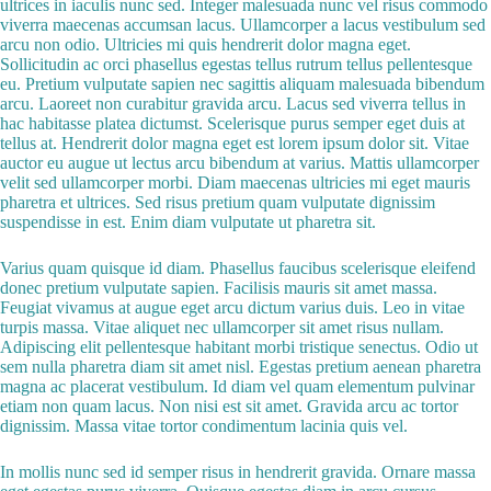
ultrices in iaculis nunc sed. Integer malesuada nunc vel risus commodo
viverra maecenas accumsan lacus. Ullamcorper a lacus vestibulum sed
arcu non odio. Ultricies mi quis hendrerit dolor magna eget.
Sollicitudin ac orci phasellus egestas tellus rutrum tellus pellentesque
eu. Pretium vulputate sapien nec sagittis aliquam malesuada bibendum
arcu. Laoreet non curabitur gravida arcu. Lacus sed viverra tellus in
hac habitasse platea dictumst. Scelerisque purus semper eget duis at
tellus at. Hendrerit dolor magna eget est lorem ipsum dolor sit. Vitae
auctor eu augue ut lectus arcu bibendum at varius. Mattis ullamcorper
velit sed ullamcorper morbi. Diam maecenas ultricies mi eget mauris
pharetra et ultrices. Sed risus pretium quam vulputate dignissim
suspendisse in est. Enim diam vulputate ut pharetra sit.
Varius quam quisque id diam. Phasellus faucibus scelerisque eleifend
donec pretium vulputate sapien. Facilisis mauris sit amet massa.
Feugiat vivamus at augue eget arcu dictum varius duis. Leo in vitae
turpis massa. Vitae aliquet nec ullamcorper sit amet risus nullam.
Adipiscing elit pellentesque habitant morbi tristique senectus. Odio ut
sem nulla pharetra diam sit amet nisl. Egestas pretium aenean pharetra
magna ac placerat vestibulum. Id diam vel quam elementum pulvinar
etiam non quam lacus. Non nisi est sit amet. Gravida arcu ac tortor
dignissim. Massa vitae tortor condimentum lacinia quis vel.
In mollis nunc sed id semper risus in hendrerit gravida. Ornare massa