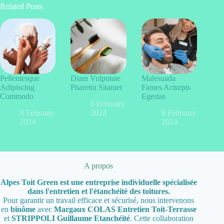
Related Posts
Pellentesque
Diam Vulputate
Malesuada
Adipiscing
Pharetra Sitamet
Fames Acturpis
Commodo
Egestas
8 February
8 February
2024
8 February
2024
2024
A propos
Alpes Toit Green est une entreprise individuelle spécialisée
dans l'entretien et l'étanchéité des toitures.
Pour garantir un travail efficace et sécurisé, nous intervenons
en
binôme
avec
Margaux COLAS Entretien Toit-Terrasse
et
STRIPPOLI Guillaume Etanchéité
. Cette collaboration