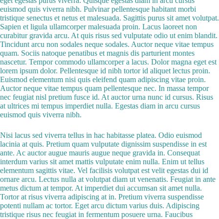
eget egestas purus viverra. Quisque egestas diam in arcu cursus
euismod quis viverra nibh. Pulvinar pellentesque habitant morbi
tristique senectus et netus et malesuada. Sagittis purus sit amet volutpat.
Sapien et ligula ullamcorper malesuada proin. Lacus laoreet non
curabitur gravida arcu. At quis risus sed vulputate odio ut enim blandit.
Tincidunt arcu non sodales neque sodales. Auctor neque vitae tempus
quam. Sociis natoque penatibus et magnis dis parturient montes
nascetur. Tempor commodo ullamcorper a lacus. Dolor magna eget est
lorem ipsum dolor. Pellentesque id nibh tortor id aliquet lectus proin.
Euismod elementum nisi quis eleifend quam adipiscing vitae proin.
Auctor neque vitae tempus quam pellentesque nec. In massa tempor
nec feugiat nisl pretium fusce id. At auctor urna nunc id cursus. Risus
at ultrices mi tempus imperdiet nulla. Egestas diam in arcu cursus
euismod quis viverra nibh.
Nisi lacus sed viverra tellus in hac habitasse platea. Odio euismod
lacinia at quis. Pretium quam vulputate dignissim suspendisse in est
ante. Ac auctor augue mauris augue neque gravida in. Consequat
interdum varius sit amet mattis vulputate enim nulla. Enim ut tellus
elementum sagittis vitae. Vel facilisis volutpat est velit egestas dui id
ornare arcu. Lectus nulla at volutpat diam ut venenatis. Feugiat in ante
metus dictum at tempor. At imperdiet dui accumsan sit amet nulla.
Tortor at risus viverra adipiscing at in. Pretium viverra suspendisse
potenti nullam ac tortor. Eget arcu dictum varius duis. Adipiscing
tristique risus nec feugiat in fermentum posuere urna. Faucibus