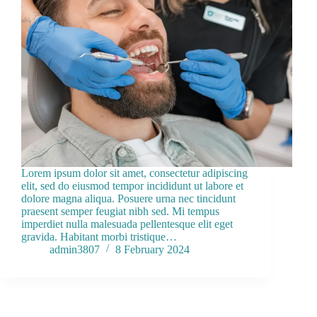
Lorem ipsum dolor sit amet, consectetur adipiscing
elit, sed do eiusmod tempor incididunt ut labore et
dolore magna aliqua. Posuere urna nec tincidunt
praesent semper feugiat nibh sed. Mi tempus
imperdiet nulla malesuada pellentesque elit eget
gravida. Habitant morbi tristique…
admin3807
8 February 2024