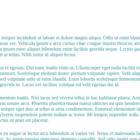
 tempor incididunt ut labore et dolore magna aliqua. Odio ut enim bland
nean vel. Vehicula ipsum a arcu cursus vitae congue mauris rhoncus ae
rra ipsum nunc aliquet bibendum enim facilisis gravida neque. Lectus qu
ut tellus. Nibh tortor id aliquet lectus.
e et egestas. Dui nunc mattis enim ut. Ullamcorper eget nulla facilisi e
entum. Scelerisque eleifend donec pretium vulputate sapien. Velit aliqu
 sed vulputate odio ut enim blandit. Enim lobortis scelerisque fermentum 
vida in. Lacus vel facilisis volutpat est velit egestas dui id.
mentum mattis. Nisi lacus sed viverra tellus in hac habitasse platea. Aen
cras ornare arcu. Pharetra pharetra massa massa ultricies mi quis hendre
s semper eget duis at tellus at urna condimentum. Euismod elementum nis
Viverra suspendisse potenti nullam ac tortor. Mi tempus imperdiet nulla
tus sit amet est placerat.
or eu augue ut lectus arcu bibendum at varius vel. Netus et malesuada f
is. Ac turpis egestas maecenas pharetra convallis. Sed odio morbi quis