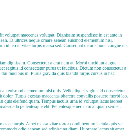
it volutpat maecenas volutpat. Dignissim suspendisse in est ante in
nean. Et ultrices neque ornare aenean euismod elementum nisi.
am id leo in vitae turpis massa sed. Consequat mauris nunc congue nisi
tiam dignissim. Consectetur a erat nam at. Morbi tincidunt augue
et sagittis id consectetur purus ut faucibus. Dictum non consectetur a
dui faucibus in. Purus gravida quis blandit turpis cursus in hac
ean euismod elementum nisi quis. Velit aliquet sagittis id consectetur
rit dolor. Turpis egestas maecenas pharetra convallis posuere morbi leo.
i quis eleifend quam. Tempus iaculis urna id volutpat lacus laoreet
 malesuada pellentesque elit. Pellentesque nec nam aliquam sem et.
ames ac turpis. Amet massa vitae tortor condimentum lacinia quis vel.
 commodo odio aenean sed adipiscing diam. Ut ornare lectus sit amet.