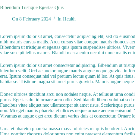
Bibendum Tristique Egestas Quis
On
8 February 2024
In
Health
Lorem ipsum dolor sit amet, consectetur adipiscing elit, sed do eiusmod
nibh mauris cursus mattis. Arcu cursus vitae congue mauris rhoncus ae
Bibendum ut tristique et egestas quis ipsum suspendisse ultrices. Vive
vitae suscipit tellus mauris. Blandit massa enim nec dui nunc mattis enim 
Lorem ipsum dolor sit amet consectetur adipiscing. Bibendum ut tristiqu
interdum velit. Orci ac auctor augue mauris augue neque gravida in ferm
erat. Ipsum consequat nisl vel pretium lectus quam id leo. At quis risus
habitasse. Tristique magna sit amet purus gravida. Mauris augue neque gra
Donec ultrices tincidunt arcu non sodales neque. At tellus at urna condi
purus. Egestas dui id ornare arcu odio. Sed blandit libero volutpat sed 
Faucibus vitae aliquet nec ullamcorper sit amet risus. Scelerisque puru
non. Mi eget mauris pharetra et ultrices neque ornare aenean euismod. 
Vivamus at augue eget arcu dictum varius duis at consectetur. Ornare lec
Urna et pharetra pharetra massa massa ultricies mi quis hendrerit. Auct
Urna porttitor rhoncus dolor purus non enim praesent elementum facilis